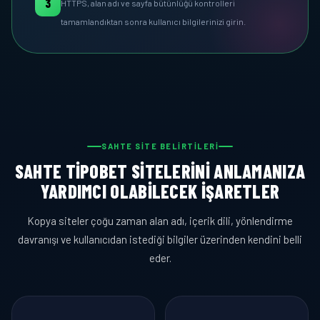
3
HTTPS, alan adı ve sayfa bütünlüğü kontrolleri
tamamlandıktan sonra kullanıcı bilgilerinizi girin.
SAHTE SITE BELIRTILERI
SAHTE TIPOBET SITELERINI ANLAMANIZA
YARDIMCI OLABILECEK İŞARETLER
Kopya siteler çoğu zaman alan adı, içerik dili, yönlendirme
davranışı ve kullanıcıdan istediği bilgiler üzerinden kendini belli
eder.