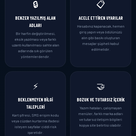
🔒
📋
BENZER YAZILMIŞ ALAN
ACELE ETTIREN UYARILAR
ADLARI
Hesabınız kapanacak, hemen
giriş yapın veya ödülünüzü
Bir harfin değiştirilmesi,
alın gibi baskı oluşturan
eksik yazılması veya farklı
mesajlar şüpheli kabul
uzantı kullanılması sahte alan
edilmelidir.
adlarında sık görülen
yöntemlerdendir.
⚡
🤝
BEKLENMEYEN BILGI
BOZUK VE TUTARSIZ İÇERIK
TALEPLERI
Yazım hataları, çalışmayan
menüler, farklı marka adları
Kart şifresi, SMS erişim kodu
ve tutarsız iletişim bilgileri
veya cüzdan kurtarma ifadesi
kopya site belirtisi olabilir.
isteyen sayfalar ciddi risk
işaretidir.