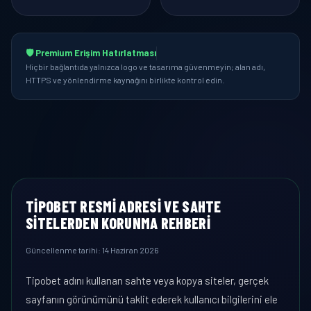
🛡️ Premium Erişim Hatırlatması
Hiçbir bağlantıda yalnızca logo ve tasarıma güvenmeyin; alan adı,
HTTPS ve yönlendirme kaynağını birlikte kontrol edin.
TIPOBET RESMI ADRESI VE SAHTE
SITELERDEN KORUNMA REHBERI
Güncellenme tarihi:
14 Haziran 2026
Tipobet adını kullanan sahte veya kopya siteler, gerçek
sayfanın görünümünü taklit ederek kullanıcı bilgilerini ele