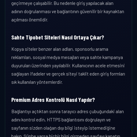
geçirmeye çalışabilir. Bu nedenle giriş yapılacak alan
adının doğrulanması ve bağlantının güvenilir bir kaynaktan
açılması önemlidir.
Sahte Tipobet Siteleri Nasıl Ortaya Çıkar?
Kopya siteler benzer alan adları, sponsorlu arama
reklamları, sosyal medya mesajları veya sahte kampanya
duyuruları üzerinden yayılabilir. Kullanıcının acele etmesini
sağlayan ifadeler ve gerçek siteyi taklit eden giriş formları
sık kullanılan yöntemlerdir.
Premium Adres Kontrolü Nasıl Yapılır?
Bağlantıyı açtıktan sonra tarayıcı adres çubuğundaki alan
adını kontrol edin, HTTPS bağlantısını doğrulayın ve
sayfanın sizden olağan dışı bilgi isteyip istemediğine
bakın. Şüphe varsa hiçbir bilgi girmeden sayfayı kapatın.