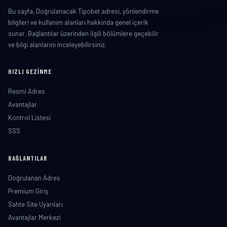
Bu sayfa, Doğrulanacak Tipobet adresi, yönlendirme
bilgileri ve kullanım alanları hakkında genel içerik
sunar. Bağlantılar üzerinden ilgili bölümlere geçebilir
ve bilgi alanlarını inceleyebilirsiniz.
HIZLI GEZINME
Resmi Adres
Avantajlar
Kontrol Listesi
SSS
BAĞLANTILAR
Doğrulanan Adres
Premium Giriş
Sahte Site Uyarıları
Avantajlar Merkezi