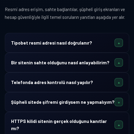
Resmi adres erişim, sahte bağlantılar, şüpheli giriş ekranları ve
hesap güvenliğiyle ilgili temel soruların yanıtları aşağıda yer alır.
Tipobet resmi adresi nasıl doğrulanır?
+
Bir sitenin sahte olduğunu nasıl anlayabilirim?
+
Telefonda adres kontrolü nasıl yapılır?
+
Şüpheli sitede şifremi girdiysem ne yapmalıyım?
+
HTTPS kilidi sitenin gerçek olduğunu kanıtlar
+
mı?