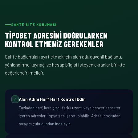
SAHTE SITE KORUMASI
TIPOBET ADRESINI DOĞRULARKEN
KONTROL ETMENIZ GEREKENLER
Sahte bağlantıları ayırt etmek için alan adı, güvenli bağlantı,
yönlendirme kaynağı ve hesap bilgisi isteyen ekranlar birlikte
değerlendirilmelidir.
Alan Adını Harf Harf Kontrol Edin
✓
Fazladan harf, kısa çizgi, farklı uzantı veya benzer karakter
içeren adresler kopya site işareti olabilir. Adresi doğrudan
tarayıcı çubuğundan inceleyin.