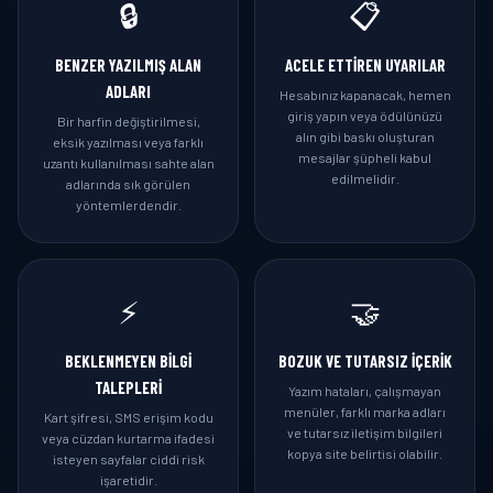
🔒
📋
BENZER YAZILMIŞ ALAN
ACELE ETTIREN UYARILAR
ADLARI
Hesabınız kapanacak, hemen
giriş yapın veya ödülünüzü
Bir harfin değiştirilmesi,
alın gibi baskı oluşturan
eksik yazılması veya farklı
mesajlar şüpheli kabul
uzantı kullanılması sahte alan
edilmelidir.
adlarında sık görülen
yöntemlerdendir.
⚡
🤝
BEKLENMEYEN BILGI
BOZUK VE TUTARSIZ İÇERIK
TALEPLERI
Yazım hataları, çalışmayan
menüler, farklı marka adları
Kart şifresi, SMS erişim kodu
ve tutarsız iletişim bilgileri
veya cüzdan kurtarma ifadesi
kopya site belirtisi olabilir.
isteyen sayfalar ciddi risk
işaretidir.