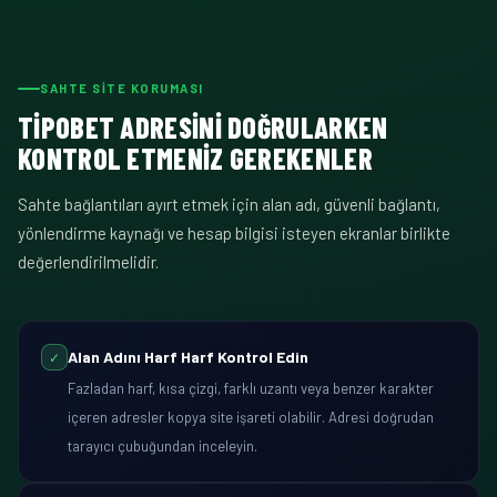
SAHTE SITE KORUMASI
TIPOBET ADRESINI DOĞRULARKEN
KONTROL ETMENIZ GEREKENLER
Sahte bağlantıları ayırt etmek için alan adı, güvenli bağlantı,
yönlendirme kaynağı ve hesap bilgisi isteyen ekranlar birlikte
değerlendirilmelidir.
Alan Adını Harf Harf Kontrol Edin
✓
Fazladan harf, kısa çizgi, farklı uzantı veya benzer karakter
içeren adresler kopya site işareti olabilir. Adresi doğrudan
tarayıcı çubuğundan inceleyin.