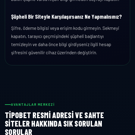
Şüpheli Bir Siteyle Karşılaşırsanız Ne Yapmalısınız?
Şifre, ödeme bilgisi veya erişim kodu girmeyin. Sekmeyi
kapatın, tarayıcı geçmişindeki şüpheli bağlantıyı
temizleyin ve daha önce bilgi girdiyseniz ilgili hesap
şifresini güvenilir cihaz üzerinden değiştirin.
AVANTAJLAR MERKEZI
TIPOBET RESMI ADRESI VE SAHTE
SITELER HAKKINDA SIK SORULAN
SORULAR