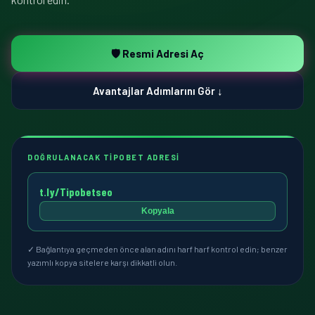
🛡️ Resmi Adresi Aç
Avantajlar Adımlarını Gör ↓
DOĞRULANACAK TIPOBET ADRESI
t.ly/Tipobetseo
Kopyala
✓ Bağlantıya geçmeden önce alan adını harf harf kontrol edin; benzer
yazımlı kopya sitelere karşı dikkatli olun.