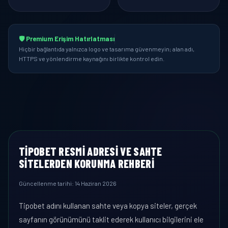
🛡️ Premium Erişim Hatırlatması
Hiçbir bağlantıda yalnızca logo ve tasarıma güvenmeyin; alan adı,
HTTPS ve yönlendirme kaynağını birlikte kontrol edin.
TIPOBET RESMI ADRESI VE SAHTE
SITELERDEN KORUNMA REHBERI
Güncellenme tarihi:
14 Haziran 2026
Tipobet adını kullanan sahte veya kopya siteler, gerçek
sayfanın görünümünü taklit ederek kullanıcı bilgilerini ele