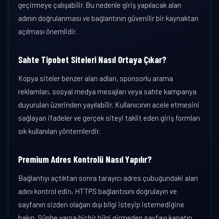
geçirmeye çalışabilir. Bu nedenle giriş yapılacak alan
adının doğrulanması ve bağlantının güvenilir bir kaynaktan
açılması önemlidir.
Sahte Tipobet Siteleri Nasıl Ortaya Çıkar?
Kopya siteler benzer alan adları, sponsorlu arama
reklamları, sosyal medya mesajları veya sahte kampanya
duyuruları üzerinden yayılabilir. Kullanıcının acele etmesini
sağlayan ifadeler ve gerçek siteyi taklit eden giriş formları
sık kullanılan yöntemlerdir.
Premium Adres Kontrolü Nasıl Yapılır?
Bağlantıyı açtıktan sonra tarayıcı adres çubuğundaki alan
adını kontrol edin, HTTPS bağlantısını doğrulayın ve
sayfanın sizden olağan dışı bilgi isteyip istemediğine
bakın. Şüphe varsa hiçbir bilgi girmeden sayfayı kapatın.